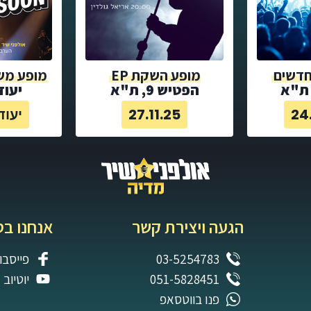
חדשים
מופע השקת EP
מופע מש
 ת"א
הפטיש 9, ת"א
יעוד
24
27.11.25
יעוד
הגעה ויצירת קשר
אנחנו בס
03-5254783
פייסבו
051-5828451
יוטיוב
פנו בווטסאפ